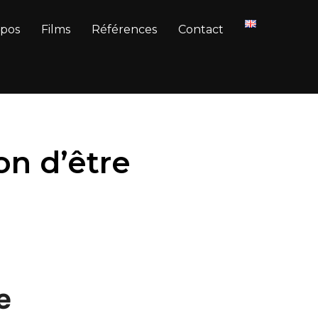
opos
Films
Références
Contact
on d’être
e