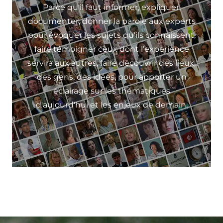
Parce qu'il faut informer, expliquer,
documenter, donner la parole aux experts
pour évoquer les sujets qu'ils connaissent,
faire témoigner ceux dont l'expérience
servira aux autres, faire découvrir des lieux,
des gens, des idées, pour apporter un
éclairage sur les thématiques
d'aujourd'hui et les enjeux de demain.