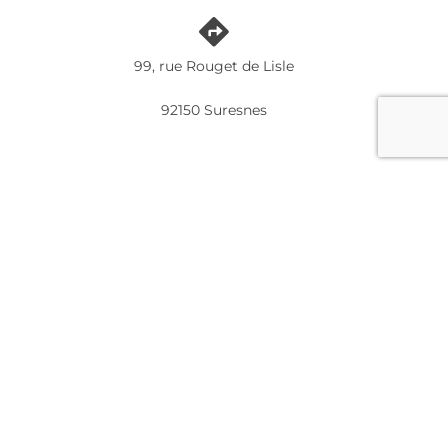
99, rue Rouget de Lisle
92150 Suresnes
+33(0)1 45 06 00 11
Votre nom (requis)
Votre adresse e-mail (requis)
Objet