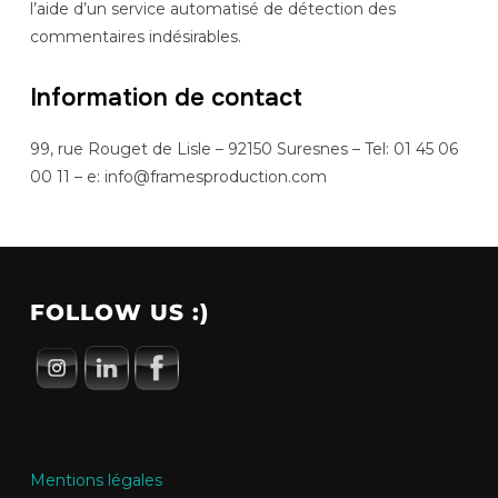
l’aide d’un service automatisé de détection des
commentaires indésirables.
Information de contact
99, rue Rouget de Lisle – 92150 Suresnes – Tel: 01 45 06
00 11 – e: info@framesproduction.com
FOLLOW US :)
Mentions légales